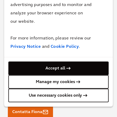
advertising purposes and to monitor and
analyze your browser experience on
our website.
For more information, please review our
Privacy Notice
and
Cookie Policy
.
Per ulteriori informazioni e domande,
Accept all
contatta
Fiona Semple
.
Manage my cookies
Fiona Semple,
Global Advisor, Industrial
Decarbonization
Use necessary cookies only
Contatta Fiona