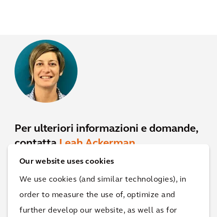
Per ulteriori informazioni e domande,
contatta
Leah Ackerman
.
Our website uses cookies
Leah Ackerman,
Global Lead, Industrial
We use cookies (and similar technologies), in
Decarbonization
order to measure the use of, optimize and
further develop our website, as well as for
Contatta Leah