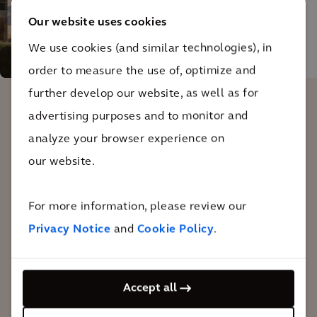
Our website uses cookies
We use cookies (and similar technologies), in
© The Urban Woods
order to measure the use of, optimize and
further develop our website, as well as for
advertising purposes and to monitor and
Le client a souhaité que The Urban
analyze your browser experience on
Woods soit aussi durable et organique
our website.
que possible. Le résultat constituera une
nouvelle norme aux Pays-Bas pour la
For more information, please review our
construction et l'exploitation d'une tour
Privacy Notice
and
Cookie Policy
.
résidentielle dans le respect de
l'environnement.
Accept all
Meint Smith