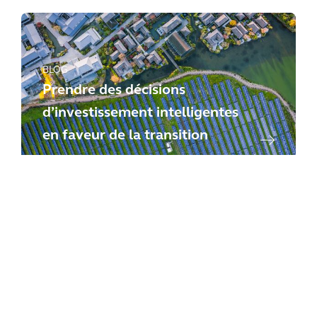
BLOG
Prendre des décisions
d’investissement intelligentes
en faveur de la transition
BLOG
Agissons ensemble pour la mise
en place de systèmes
énergétiques urbains