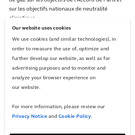
de gaz sur les objectifs de l'Accord de Paris et
sur les objectifs nationaux de neutralité
climatique.
Our website uses cookies
Méthane
We use cookies (and similar technologies), in
order to measure the use of, optimize and
Le 17 novembre, une mise à jour du Global
further develop our website, as well as for
Methane Pledge (Engagement mondial
5
advertising purposes and to monitor and
concernant le méthane)
a été actée. 150 pays
analyze your browser experience on
ont accepté de réduire leurs émissions de
méthane de 30 % d'ici 2030 et parmi eux,
our website.
100 pays s'étaient déjà engagés lors de la
COP26. Pour lutter contre le méthane qui
For more information, please review our
contribue largement aux émissions de GES, il
Privacy Notice
and
Cookie Policy
.
faut étendre les mesures à d'autres pans de
l'économie. L'industrie pétrolière ne sera donc