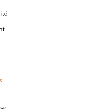
ité
nt
S
avec