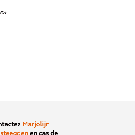
vos
ntactez
Marjolijn
rsteegden
en cas de