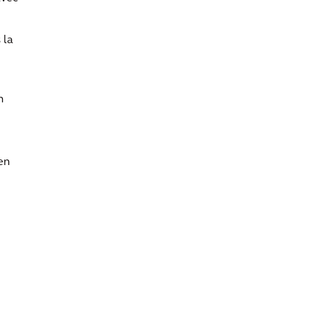
 la
n
en