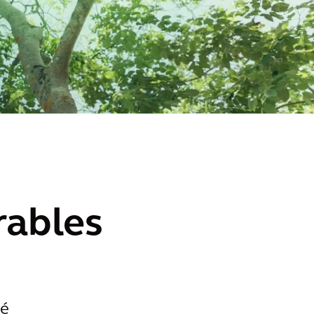
rables
vé