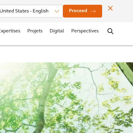
seurs
News
Localisation des bureaux
Contacts
Carrières
Proceed
Expertises
Projets
Digital
Perspectives