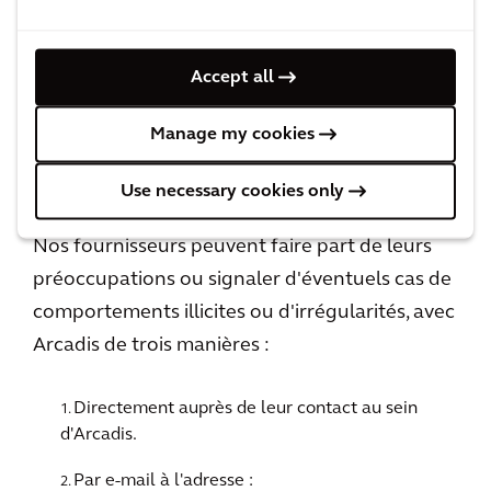
base de fournisseurs, tout en permettant une
communication transparente pour signaler et
Accept all
remédier à d'éventuels problèmes et
irrégularités. Consultez également notre
code
Manage my cookies
de conduite des fournisseurs
pour plus
d'informations.
Use necessary cookies only
Nos fournisseurs peuvent faire part de leurs
préoccupations ou signaler d'éventuels cas de
comportements illicites ou d'irrégularités, avec
Arcadis de trois manières :
Directement auprès de leur contact au sein
d'Arcadis.
Par e-mail à l'adresse :