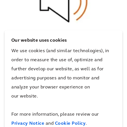
Our website uses cookies
Comment partager une inquiétude
ou signaler un possible cas de non-
We use cookies (and similar technologies), in
conformité à notre code de
order to measure the use of, optimize and
conduite mondial des fournisseurs
further develop our website, as well as for
advertising purposes and to monitor and
analyze your browser experience on
Nos valeurs - le développement durable,
our website.
l'intégrité, l'humain au premier plan, la réussite
du client et la collaboration - sont au cœur de
For more information, please review our
chacune de nos actions. Ces valeurs
Privacy Notice
and
Cookie Policy
.
fondamentales s'étendent également à notre