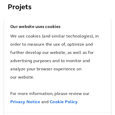
Projets
Le développement durable est au cœur de tout ce
Our website uses cookies
que nous faisons : de la conception à la réalisation en
We use cookies (and similar technologies), in
passant par la maintenance d'actifs et
order to measure the use of, optimize and
d'infrastructures qui résistent à l'épreuve du temps.
further develop our website, as well as for
Nous avons mené à bien des projets au Brésil, en
advertising purposes and to monitor and
Asie, en Australie, en Amérique du Nord et dans
analyze your browser experience on
plusieurs pays d'Europe. Découvrez quelques-unes de
our website.
nos réalisations.
For more information, please review our
Privacy Notice
and
Cookie Policy
.
Plus de projets de ports résilients