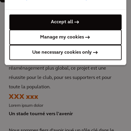
The impact
Accept all
Manage my cookies
8 500 supporters supplémentaires peuvent se
rapprocher de l'action, ce qui renforce l'atmosphère
Use necessary cookies only
survoltée d'Anfield. Et dans le cadre d'un
réaménagement plus global, ce projet est une
réussite pour le club, pour ses supporters et pour
toute la population.
XXX xxx
Lorem ipsum dolor
Un stade tourné vers l'avenir
Nous sommes fiers d'avoir joué un rôle clé dans le