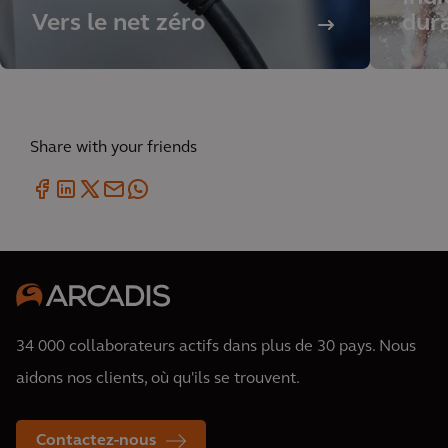
Vers le net zéro
dur
Share with your friends
34 000 collaborateurs actifs dans plus de 30 pays. Nous
aidons nos clients, où qu'ils se trouvent.
Contactez-nous