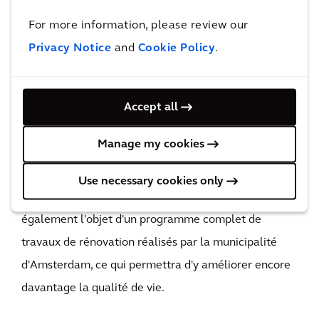
axé sur le transport durable.
For more information, please review our
XXX xxx
Privacy Notice
and
Cookie Policy
.
Lorem ipsum dolor
L'impact
Le début de la construction du bâtiment De Baak est
Accept all
prévu pour le premier trimestre 2021. Une fois le
Manage my cookies
bâtiment terminé, les locataires pourront profiter
d'un logement durable et abordable dans un quartier
Use necessary cookies only
agréable, écologique et familial. Le quartier fait
également l'objet d'un programme complet de
travaux de rénovation réalisés par la municipalité
d'Amsterdam, ce qui permettra d'y améliorer encore
davantage la qualité de vie.