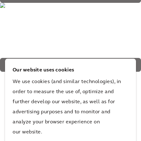
en matériaux de construction issus de l'économie circulaire
Des espaces verts et de la lumière relient le bâtiment au
Our website uses cookies
quartier
We use cookies (and similar technologies), in
L'impact
order to measure the use of, optimize and
further develop our website, as well as for
advertising purposes and to monitor and
Les résidents bénéficieront des logements
analyze your browser experience on
abordables dans un quartier verdoyant et familial :
our website.
un exemple novateur de réaménagement résidentiel