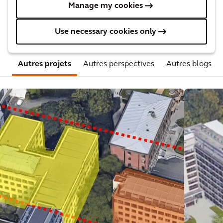
Ces articles peuvent vous
Manage my cookies
intéresser
Use necessary cookies only
Autres projets
Autres perspectives
Autres blogs