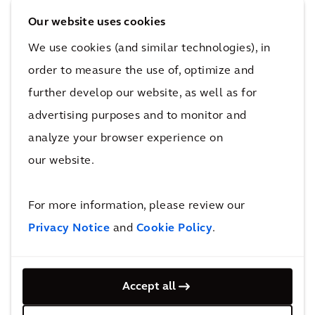
notre solide connaissance du marché local,
vous pouvez compter sur Arcadis pour
Our website uses cookies
garantir la viabilité économique et
We use cookies (and similar technologies), in
environnementale d'un développement ou
order to measure the use of, optimize and
d'un programme pour de nombreuses années.
further develop our website, as well as for
Notre
indice international des coûts de
advertising purposes and to monitor and
construction (indice ICC)
propose une analyse
analyze your browser experience on
des marchés de la construction dans
our website.
100 grandes métropoles mondiales sur les six
continents.
For more information, please review our
Privacy Notice
and
Cookie Policy
.
Vous voulez en savoir
plus?
Accept all