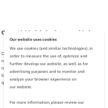
Conectividad de los intercambiadores
Our website uses cookies
We use cookies (and similar technologies), in
Descripción de la calidad del intercambiador en
order to measure the use of, optimize and
relación con la variedad y la cantidad de
further develop our website, as well as for
modalidades de transporte, su proximidad a otros
advertising purposes and to monitor and
lugares e instalaciones importantes, y la comodidad
analyze your browser experience on
que ofrece al viajero.
our website.
For more information, please review our