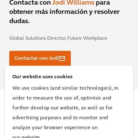
Contacta con
Jodi Williams
para
obtener más información y resolver
dudas.
Global Solutions Director, Future Workplace
Contactar con Jodi
Our website uses cookies
We use cookies (and similar technologies), in
order to measure the use of, optimize and
Proyectos
further develop our website, as well as for
advertising purposes and to monitor and
Podemos ayudar a los clientes a sacar el máximo
analyze your browser experience on
partido a sus activos. Contamos con una amplia
our website.