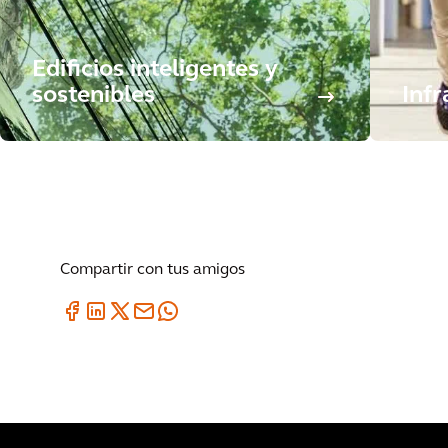
Edificios inteligentes y
sostenibles
Infr
Compartir con tus amigos