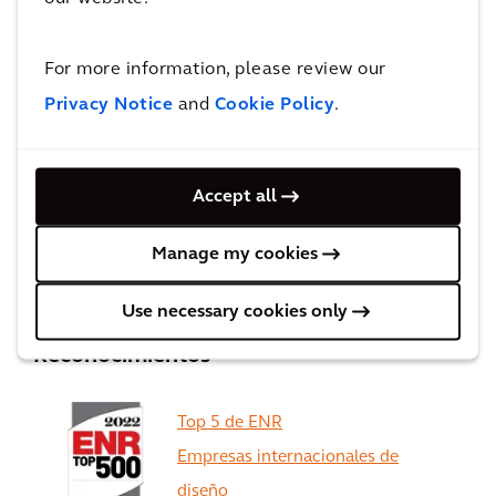
experiencia colaborando con numerosas
organizaciones en la transformación y mejora de
For more information, please review our
carteras, minimizando el riesgo y aprovechado
Privacy Notice
and
Cookie Policy
.
oportunidades que incrementen el valor.
Accept all
Más proyectos de portafolio de activos
Manage my cookies
optimizados
Use necessary cookies only
Reconocimientos
Top 5 de ENR
Empresas internacionales de
diseño