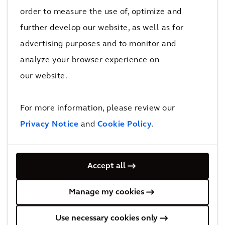
mejorar la fiabilidad, el rendimiento, la
order to measure the use of, optimize and
eficiencia y la seguridad en todas sus
further develop our website, as well as for
operaciones.
advertising purposes and to monitor and
analyze your browser experience on
our website.
Gracias a su estrecha colaboración, Arcadis y
Arcadis Gen se encuentran en una posición
For more information, please review our
única para ofrecer grandes ventajas a las
organizaciones de sus clientes en un entorno
Privacy Notice
and
Cookie Policy
.
en el que los mercados cada vez cuentan con
más productos digitales.
Accept all
Manage my cookies
Más información sobre Arcadis Gen en su
página web
.
Use necessary cookies only