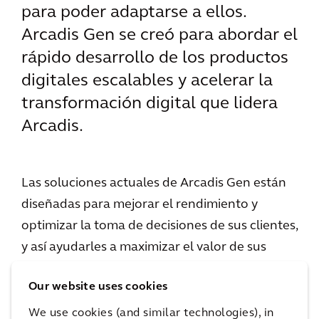
para poder adaptarse a ellos.
Arcadis Gen se creó para abordar el
rápido desarrollo de los productos
digitales escalables y acelerar la
transformación digital que lidera
Arcadis.
Las soluciones actuales de Arcadis Gen están
diseñadas para mejorar el rendimiento y
optimizar la toma de decisiones de sus clientes,
y así ayudarles a maximizar el valor de sus
datos. La combinación única de un profundo
Our website uses cookies
conocimiento de los activos y capacidades de
análisis avanzadas, ayuda a los clientes a
We use cookies (and similar technologies), in