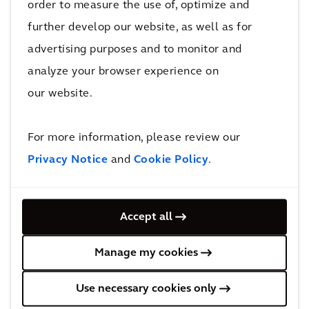
order to measure the use of, optimize and
activos que debemos
further develop our website, as well as for
restaurar antes de que fallen.
advertising purposes and to monitor and
analyze your browser experience on
our website.
For more information, please review our
Privacy Notice
and
Cookie Policy
.
Garantizar a futuro los activos en
medio de la incertidumbre
Accept all
Las organizaciones se enfrentan a desafíos
Manage my cookies
únicos en torno a la gestión y optimización de
sus activos obsoletos, unos desafíos que se
Use necessary cookies only
han agravado con la pandemia de la COVID-