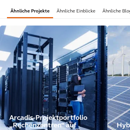
Ähnliche Projekte
Ähnliche Einblicke
Ähnliche Blo
Arcadis-Projektportfolio
„Rechenzentren“ auf
Hyb