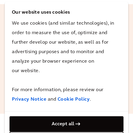
Our website uses cookies
We use cookies (and similar technologies), in
Brachen und Altstandorte sind urbane
order to measure the use of, optimize and
Flächenreserven, die eine effiziente,
resiliente und nachhaltige
further develop our website, as well as for
Stadtentwicklung ermöglichen. Sie sind
advertising purposes and to monitor and
der Goldstandard auf dem Weg zu "Net
analyze your browser experience on
Zero" beim Flächenverbrauch.
our website.
Laurent Chateau
For more information, please review our
ADEME Richtlinienbeauftragter
Privacy Notice
and
Cookie Policy
.
Accept all