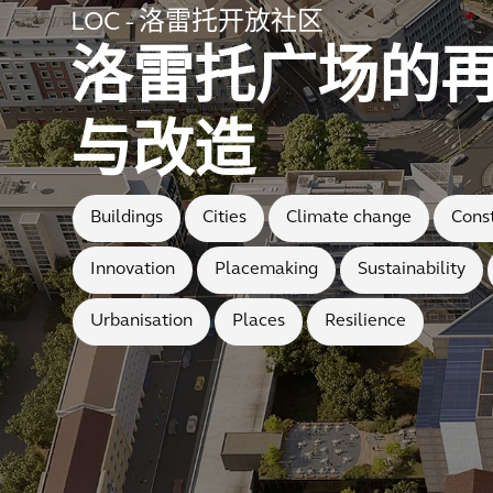
LOC - 洛雷托开放社区
洛雷托广场的
与改造
Buildings
Cities
Climate change
Cons
Innovation
Placemaking
Sustainability
Urbanisation
Places
Resilience