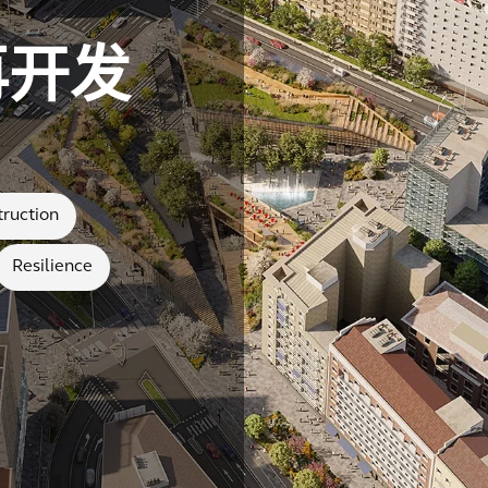
再开发
truction
Resilience