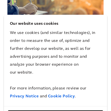
Our website uses cookies
全生命周期规划
We use cookies (and similar technologies), in
order to measure the use of, optimize and
该平台的独特之处在于能够帮助管理项目的整个
生命周期，从规划和设计到建设和运营，面面俱
further develop our website, as well as for
到。
advertising purposes and to monitor and
analyze your browser experience on
our website.
For more information, please review our
Privacy Notice
and
Cookie Policy
.