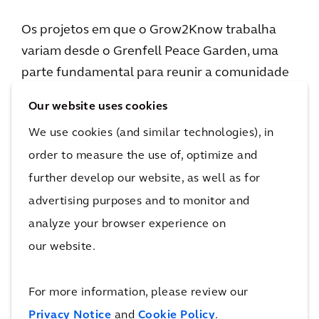
Os projetos em que o Grow2Know trabalha
variam desde o Grenfell Peace Garden, uma
parte fundamental para reunir a comunidade
depois da tragédia e proporcionar um espaço
Our website uses cookies
para se recuperarem do luto, até o trabalho
We use cookies (and similar technologies), in
com a instituição de caridade Steel Warriors,
order to measure the use of, optimize and
que incentiva os jovens a se afastarem de
further develop our website, as well as for
gangues, criando espaços ao ar livre, como
academias construídas a partir de metal de
advertising purposes and to monitor and
facas e lâminas recicladas.
analyze your browser experience on
our website.
Martina Girvan, Chefe de Ecologia e
Arboricultura da Arcadis, tem trabalhado com
For more information, please review our
o Tayshan e a equipe do Grow2Know,
Privacy Notice
and
Cookie Policy
.