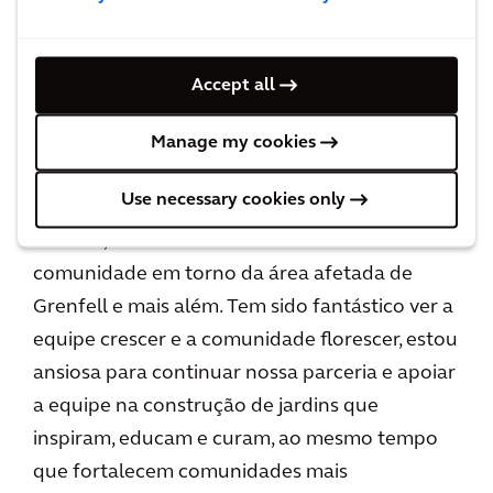
fornecendo aconselhamento e serviços pro
bono como parte do nosso compromisso de
Valor Social, para ajudar a instituição de
Accept all
caridade em seus objetivos: "Estou muito feliz
em aconselhar o Grow2Know apoiando a
Manage my cookies
realização dos objetivos ambiciosos e vitais de
Use necessary cookies only
usar a natureza para promover benefícios para
a saúde, o bem-estar e a coexistência da
comunidade em torno da área afetada de
Grenfell e mais além. Tem sido fantástico ver a
equipe crescer e a comunidade florescer, estou
ansiosa para continuar nossa parceria e apoiar
a equipe na construção de jardins que
inspiram, educam e curam, ao mesmo tempo
que fortalecem comunidades mais