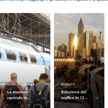
MOBILITY | PLACES
MOBILITY
La stazione
Riduzione del
centrale di
traffico in 12
Amsterdam sarà
contee grazie al