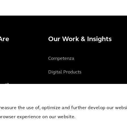
Are
Our Work & Insights
Competenza
Digital Products
is
Projects
Approfondimenti
measure the use of, optimize and further develop our websit
browser experience on our website.