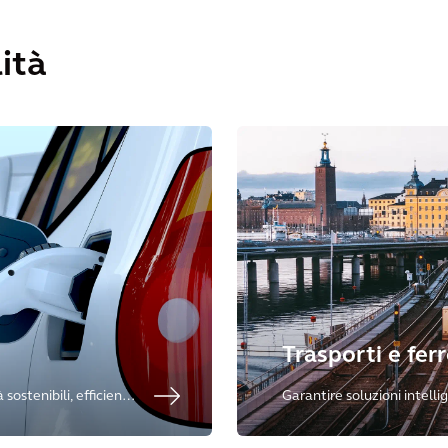
ità
Trasporti e ferr
sostenibili, efficienti
Garantire soluzioni intellig
ferrovie lungo tutto il ciclo