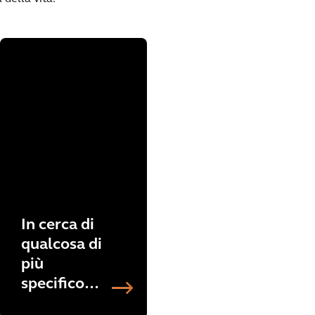
In cerca di
qualcosa di
più
specifico?
Esplora