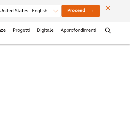
Investitori
Notizie
I nostri uffici
Contatti
Carriere
Proceed
nze
Progetti
Digitale
Approfondimenti