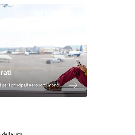
rati
i per i principali aeroporti mondiali
uali globali.
 della vita.