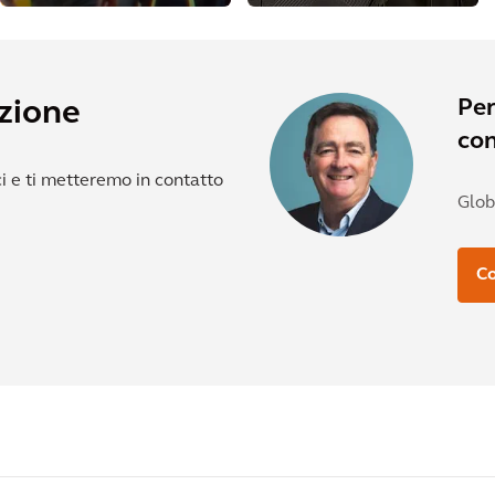
presto in grado
sistema Active
di accogliere più
Arterial
passeggeri
Management
Per
uzione
co
ici e ti metteremo in contatto
Glob
Co