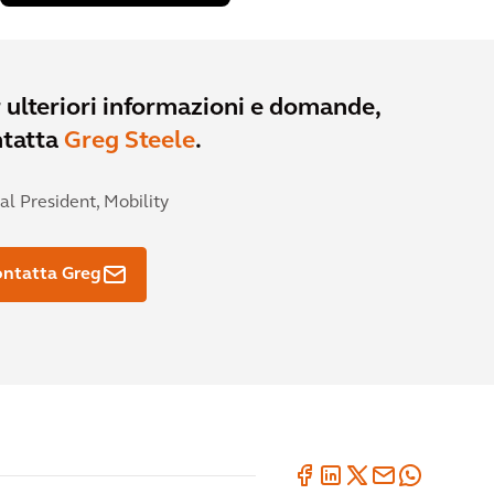
altri
progetti.
 ulteriori informazioni e domande,
ntatta
Greg Steele
.
al President, Mobility
ntatta Greg