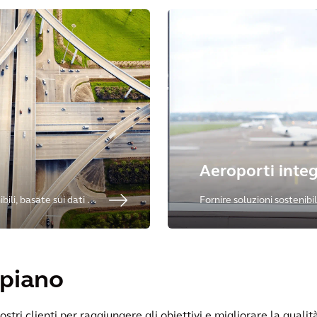
urbani.
Aeroporti integ
ili, basate sui dati e
Fornire soluzioni sostenibil
e per gli operatori aeroport
 piano
tri clienti per raggiungere gli obiettivi e migliorare la qualità