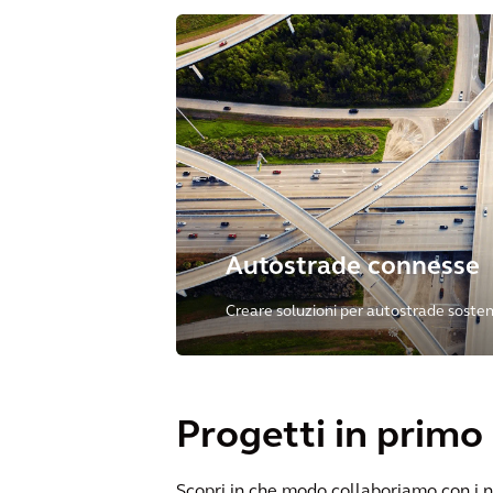
Autostrade connesse
Creare soluzioni per autostrade sostenib
connesse tra loro.
Progetti in primo
Scopri in che modo collaboriamo con i nos