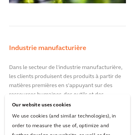
Industrie manufacturière
Dans le secteur de l'industrie manufacturière,
les clients produisent des produits à partir de
matières premières en s'appuyant sur des
ressources humaines, des outils et des
machines.
Our website uses cookies
We use cookies (and similar technologies), in
En savoir plus
order to measure the use of, optimize and