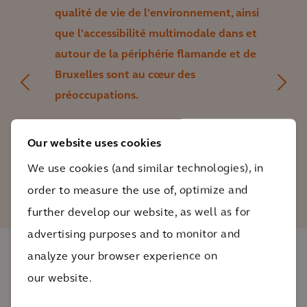
qualité de vie de l'environnement, ainsi
que l'accessibilité multimodale dans et
autour de la périphérie flamande et de
Bruxelles sont au cœur des
préoccupations.
Lieve Neirynck
Our website uses cookies
Directeur de la Mobilité chez Arcadis
We use cookies (and similar technologies), in
order to measure the use of, optimize and
further develop our website, as well as for
advertising purposes and to monitor and
analyze your browser experience on
L'impact
our website.