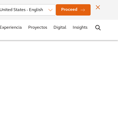
rsores
Noticias
Oficinas
Contacto
Trabaja con nosotros
Proceed
Experiencia
Proyectos
Digital
Insights