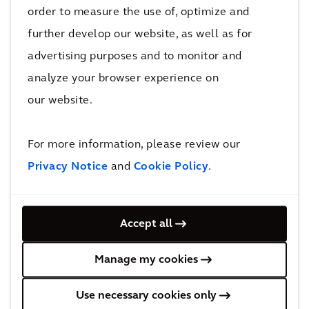
insignia de Ikea, el nuevo centro representa un
order to measure the use of, optimize and
desarrollo económico importante para esta parte de
further develop our website, as well as for
Shanghái. Sus características sostenibles e icónicas
advertising purposes and to monitor and
ofrecen experiencias de compra innovadoras y se
analyze your browser experience on
espera que atraigan a visitantes de toda la región.
our website.
For more information, please review our
Privacy Notice
and
Cookie Policy
.
Detrás de la solución
Accept all
Manage my cookies
Use necessary cookies only