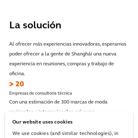
La solución
Al ofrecer más experiencias innovadoras, esperamos
poder ofrecer a la gente de Shanghái una nueva
experiencia en reuniones, compras y trabajo de
oficina.
> 20
Empresas de consultoría técnica
Con una estimación de 300 marcas de moda
nacionales e internacionales, así como
establecimientos de alimentación y bebidas, junto
Our website uses cookies
con opciones culturales y de ocio, incluida una tienda
We use cookies (and similar technologies), in