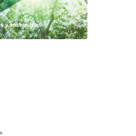
es y sostenibles
a.