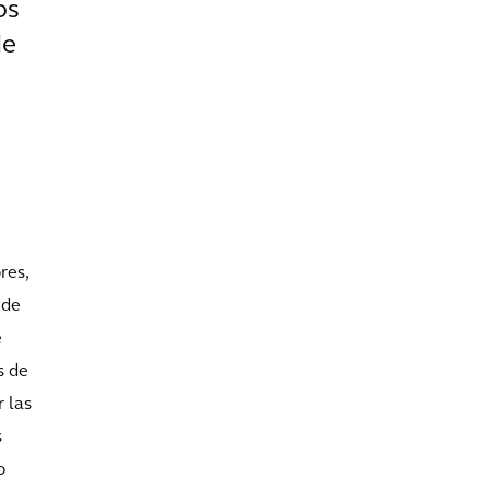
os
de
res,
 de
e
s de
r las
s
o