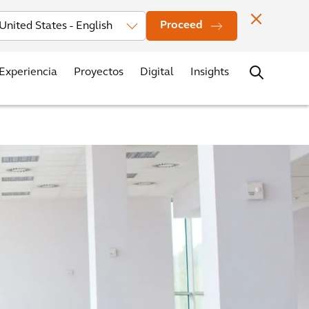
rsores
Noticias
Oficinas
Contacto
Trabaja con nosotros
Proceed
Experiencia
Proyectos
Digital
Insights