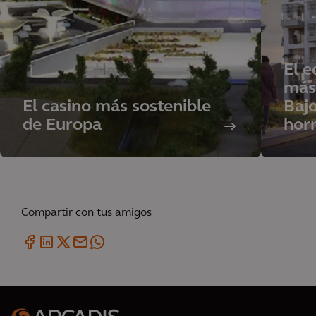
El e
más 
El casino más sostenible
Bajo
de Europa
hor
Compartir con tus amigos