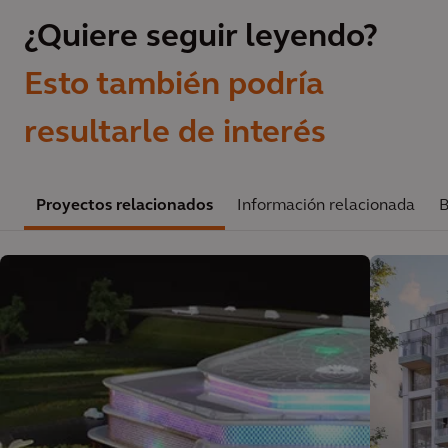
¿Quiere seguir leyendo?
Esto también podría
resultarle de interés
Proyectos relacionados
Información relacionada
B