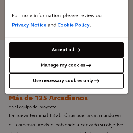
ofrecer la mejor experiencia en
desplazamientos y diversión´.
For more information, please review our
Privacy Notice
and
Cookie Policy
.
Accept all
El impacto
Manage my cookies
Aumento de la capacidad operativa del aeropuerto
Use necessary cookies only
de 25 millones a 60 millones de pasajeros al año
Más de 125 Arcadianos
en el equipo del proyecto
La nueva terminal T3 abrió sus puertas al mundo en
el momento previsto, habiendo alcanzado su objetivo