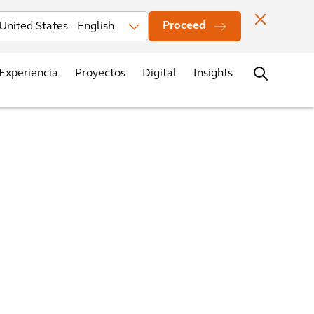
estors
Noticias
Oficinas
Contacto
Trabaja con nosotros
Proceed
Experiencia
Proyectos
Digital
Insights