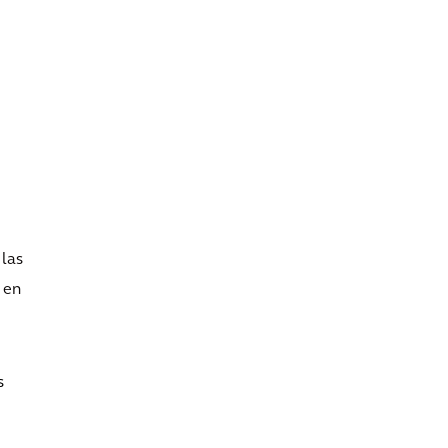
 las
 en
s