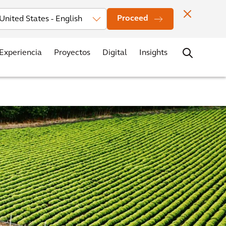
estors
Noticias
Oficinas
Contacto
Trabaja con nosotros
Proceed
Experiencia
Proyectos
Digital
Insights