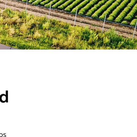
ad
os