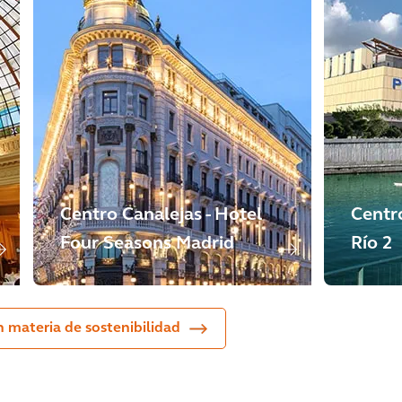
Centro Canalejas - Hotel
Centr
Four Seasons Madrid
Río 2
 materia de sostenibilidad