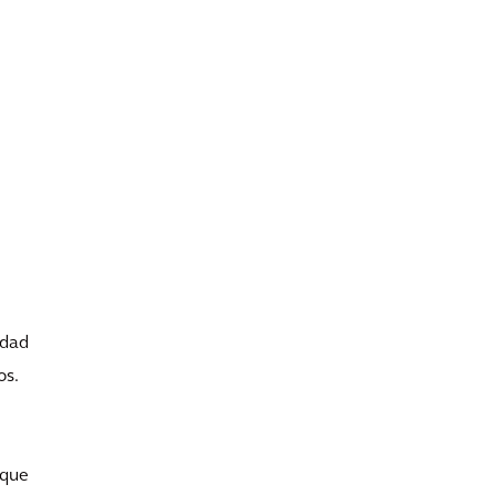
idad
os.
 que