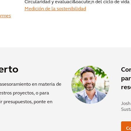
Circularidad y evaluaci&oacute;n del ciclo de vida
Medición de la sostenibilidad
formes
erto
Co
par
 asesoramiento en materia de
res
estros proyectos, o para
ir presupuestos, ponte en
Josh
Sust
Co