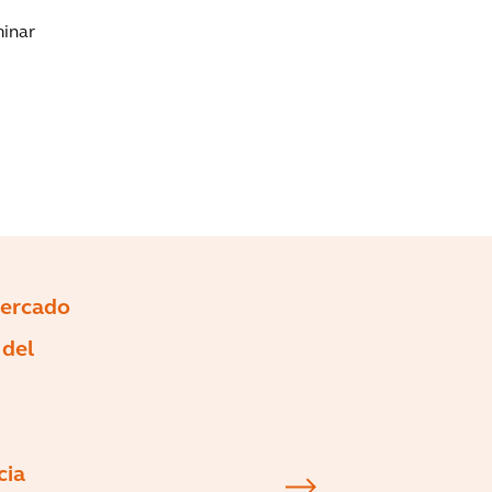
minar
mercado
 del
cia