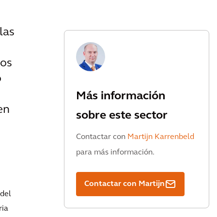
las
cos
o
Más información
en
sobre este sector
Contactar con
Martijn Karrenbeld
para más información.
Contactar con Martijn
 del
ria