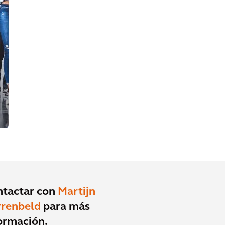
ntactar con
Martijn
rrenbeld
para más
ormación.