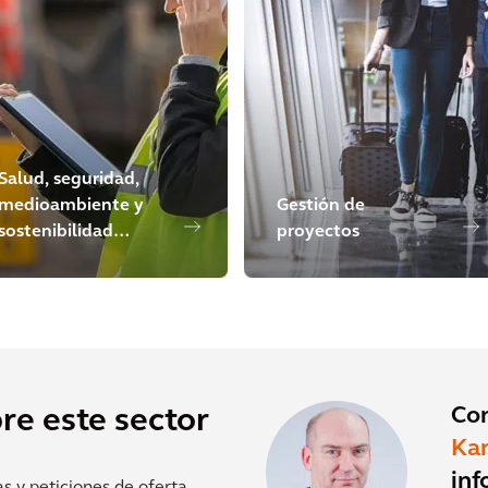
Salud, seguridad,
medioambiente y
Gestión de
sostenibilidad
proyectos
digital
Co
re este sector
Ka
inf