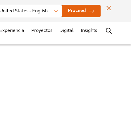
rsores
Noticias
Oficinas
Contacto
Trabaja con nosotros
Proceed
Experiencia
Proyectos
Digital
Insights