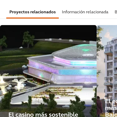
Proyectos relacionados
Información relacionada
B
El e
más 
El casino más sostenible
Bajo