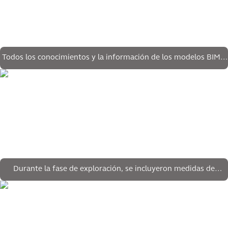
Todos los conocimientos y la información de los modelos BIM y
3D están disponibles para una gestión y un mantenimiento
eficientes
Durante la fase de exploración, se incluyeron medidas de
sostenibilidad en las aportaciones al diseño