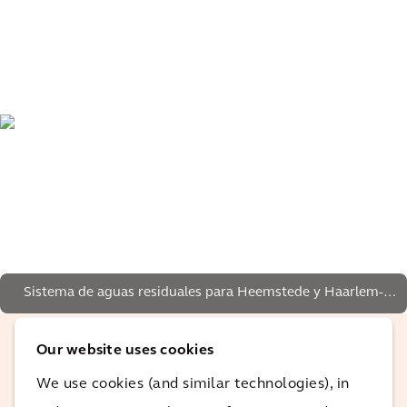
Sistema de aguas residuales para Heemstede y Haarlem-
Schalkwijk
Our website uses cookies
Ante la pregunta de si había algún
We use cookies (and similar technologies), in
aspecto que hubiera enfocado de otra