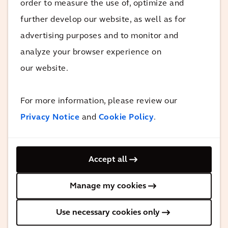
order to measure the use of, optimize and
forma o abordado de otra manera,
further develop our website, as well as for
Buzing no duda en su respuesta: No.
advertising purposes and to monitor and
Definir exactamente cómo queríamos
analyze your browser experience on
que fuera nuestra solución sostenible no
our website.
fue tarea fácil. Pero cuando observamos
el efecto positivo logrado en la
For more information, please review our
organización del proyecto, creo que
Privacy Notice
and
Cookie Policy
.
hemos hecho un gran trabajo. El equipo
de IPM del Consejo de Aguas de Rijnland
y el equipo de Arcadis (un total de
Accept all
12 personas) han interiorizado y
afrontado plenamente el tema de la
Manage my cookies
sostenibilidad.
Use necessary cookies only